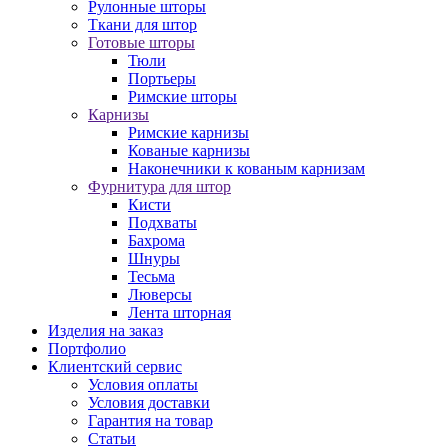
Рулонные шторы
Ткани для штор
Готовые шторы
Тюли
Портьеры
Римские шторы
Карнизы
Римские карнизы
Кованые карнизы
Наконечники к кованым карнизам
Фурнитура для штор
Кисти
Подхваты
Бахрома
Шнуры
Тесьма
Люверсы
Лента шторная
Изделия на заказ
Портфолио
Клиентский сервис
Условия оплаты
Условия доставки
Гарантия на товар
Статьи