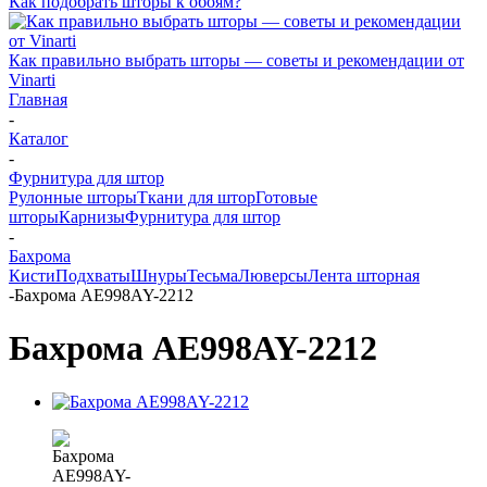
Как подобрать шторы к обоям?
Как правильно выбрать шторы — советы и рекомендации от
Vinarti
Главная
-
Каталог
-
Фурнитура для штор
Рулонные шторы
Ткани для штор
Готовые
шторы
Карнизы
Фурнитура для штор
-
Бахрома
Кисти
Подхваты
Шнуры
Тесьма
Люверсы
Лента шторная
-
Бахрома AE998AY-2212
Бахрома AE998AY-2212