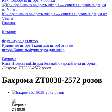
Как подобрать шторы к обоям?
Как правильно выбрать шторы — советы и рекомендации от
Vinarti
Главная
-
Каталог
-
Фурнитура для штор
Рулонные шторы
Ткани для штор
Готовые
шторы
Карнизы
Фурнитура для штор
-
Бахрома
Кисти
Подхваты
Шнуры
Тесьма
Люверсы
Лента шторная
-
Бахрома ZT8038-2572 розов
Бахрома ZT8038-2572 розов