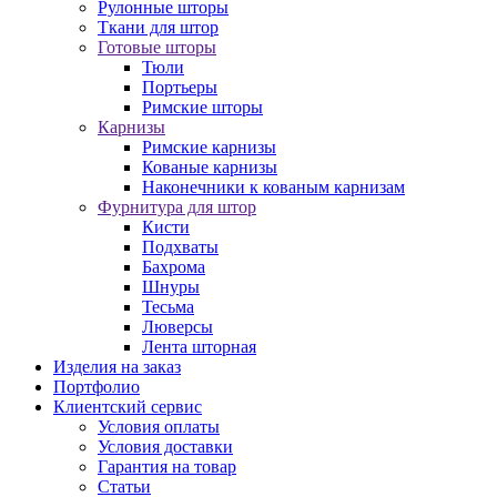
Рулонные шторы
Ткани для штор
Готовые шторы
Тюли
Портьеры
Римские шторы
Карнизы
Римские карнизы
Кованые карнизы
Наконечники к кованым карнизам
Фурнитура для штор
Кисти
Подхваты
Бахрома
Шнуры
Тесьма
Люверсы
Лента шторная
Изделия на заказ
Портфолио
Клиентский сервис
Условия оплаты
Условия доставки
Гарантия на товар
Статьи