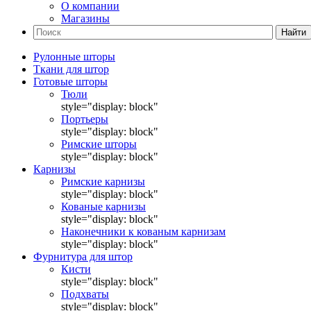
О компании
Магазины
Найти
Рулонные шторы
Ткани для штор
Готовые шторы
Тюли
style="display: block"
Портьеры
style="display: block"
Римские шторы
style="display: block"
Карнизы
Римские карнизы
style="display: block"
Кованые карнизы
style="display: block"
Наконечники к кованым карнизам
style="display: block"
Фурнитура для штор
Кисти
style="display: block"
Подхваты
style="display: block"