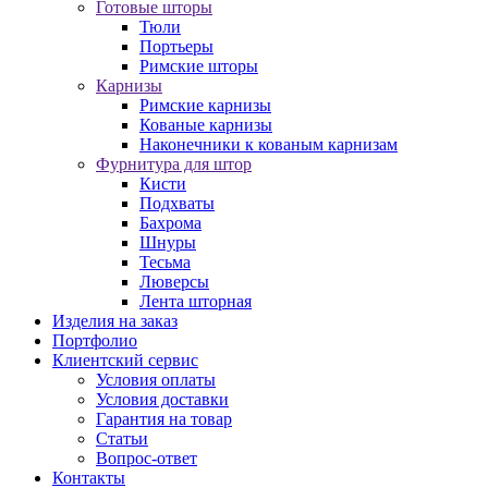
Готовые шторы
Тюли
Портьеры
Римские шторы
Карнизы
Римские карнизы
Кованые карнизы
Наконечники к кованым карнизам
Фурнитура для штор
Кисти
Подхваты
Бахрома
Шнуры
Тесьма
Люверсы
Лента шторная
Изделия на заказ
Портфолио
Клиентский сервис
Условия оплаты
Условия доставки
Гарантия на товар
Статьи
Вопрос-ответ
Контакты