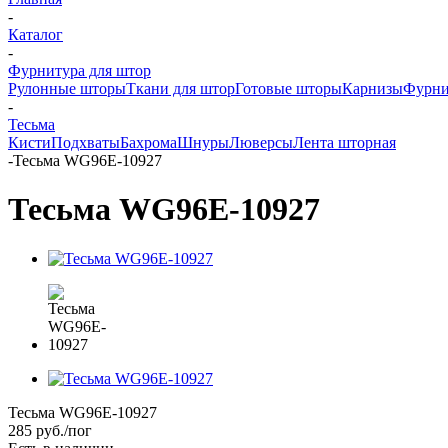
-
Каталог
-
Фурнитура для штор
Рулонные шторы
Ткани для штор
Готовые шторы
Карнизы
Фурни
-
Тесьма
Кисти
Подхваты
Бахрома
Шнуры
Люверсы
Лента шторная
-
Тесьма WG96E-10927
Тесьма WG96E-10927
Тесьма WG96E-10927
285
руб.
/пог