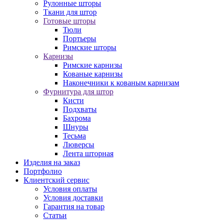
Рулонные шторы
Ткани для штор
Готовые шторы
Тюли
Портьеры
Римские шторы
Карнизы
Римские карнизы
Кованые карнизы
Наконечники к кованым карнизам
Фурнитура для штор
Кисти
Подхваты
Бахрома
Шнуры
Тесьма
Люверсы
Лента шторная
Изделия на заказ
Портфолио
Клиентский сервис
Условия оплаты
Условия доставки
Гарантия на товар
Статьи