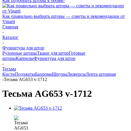
Как подобрать шторы к обоям?
Как правильно выбрать шторы — советы и рекомендации от
Vinarti
Главная
-
Каталог
-
Фурнитура для штор
Рулонные шторы
Ткани для штор
Готовые
шторы
Карнизы
Фурнитура для штор
-
Тесьма
Кисти
Подхваты
Бахрома
Шнуры
Люверсы
Лента шторная
-
Тесьма AG653 v-1712
Тесьма AG653 v-1712