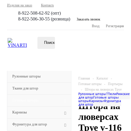
Изделия на заказ
Контакты
8-922-508-62-92 (опт)
8-922-506-30-55 (розница)
Заказать звонок
Вход
Регистрация
КАТАЛОГ
Рулонные шторы
Главная
-
Каталог
-
Готовые шторы
-
Портьеры
Ткани для штор
-
Штора на люверсах Труе
Рулонные шторы
Ткани
Тюли
Римские
v-116 (сирень) 220*260см
для штор
Готовые
шторы
Готовые шторы
шторы
Карнизы
Фурнитура
Штора на
для штор
Карнизы
люверсах
Фурнитура для штор
Труе v-116