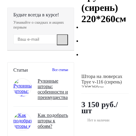
(сирень)
Будьте всегда в курсе!
220*260см
Узнавайте о скидках и акциях
первым
Статьи
Все статьи
Штора на люверсах
Рулонные
Труе v-116 (сирень)
шторы:
220*260см
особенности и
преимущества
3 150
руб.
/
шт
Как подобрать
шторы к
Нет в наличии
обоям?