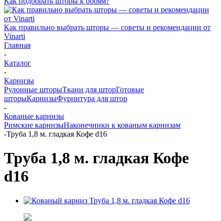
Как подобрать шторы к обоям?
Как правильно выбрать шторы — советы и рекомендации от
Vinarti
Главная
-
Каталог
-
Карнизы
Рулонные шторы
Ткани для штор
Готовые
шторы
Карнизы
Фурнитура для штор
-
Кованые карнизы
Римские карнизы
Наконечники к кованым карнизам
-
Труба 1,8 м. гладкая Кофе d16
Труба 1,8 м. гладкая Кофе
d16