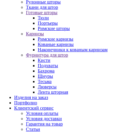
Рулонные шторы
Ткани для штор
Готовые шторы
Тюли
Портьеры
Римские шторы
Карнизы
Римские карнизы
Кованые карнизы
Наконечники к кованым карнизам
Фурнитура для штор
Кисти
Подхваты
Бахрома
Шнуры
Тесьма
Люверсы
Лента шторная
Изделия на заказ
Портфолио
Клиентский сервис
Условия оплаты
Условия доставки
Гарантия на товар
Статьи