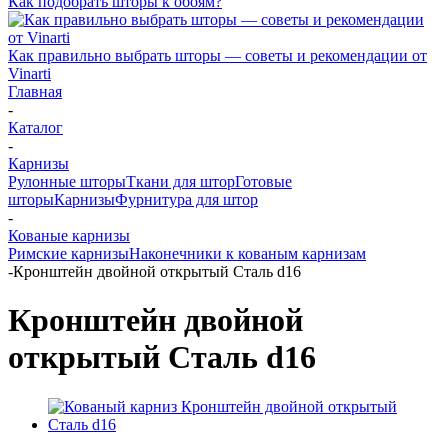
Как подобрать шторы к обоям?
Как правильно выбрать шторы — советы и рекомендации от
Vinarti
Главная
-
Каталог
-
Карнизы
Рулонные шторы
Ткани для штор
Готовые
шторы
Карнизы
Фурнитура для штор
-
Кованые карнизы
Римские карнизы
Наконечники к кованым карнизам
-
Кронштейн двойной открытый Сталь d16
Кронштейн двойной
открытый Сталь d16