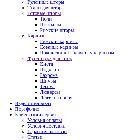
Рулонные шторы
Ткани для штор
Готовые шторы
Тюли
Портьеры
Римские шторы
Карнизы
Римские карнизы
Кованые карнизы
Наконечники к кованым карнизам
Фурнитура для штор
Кисти
Подхваты
Бахрома
Шнуры
Тесьма
Люверсы
Лента шторная
Изделия на заказ
Портфолио
Клиентский сервис
Условия оплаты
Условия доставки
Гарантия на товар
Статьи