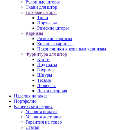
Рулонные шторы
Ткани для штор
Готовые шторы
Тюли
Портьеры
Римские шторы
Карнизы
Римские карнизы
Кованые карнизы
Наконечники к кованым карнизам
Фурнитура для штор
Кисти
Подхваты
Бахрома
Шнуры
Тесьма
Люверсы
Лента шторная
Изделия на заказ
Портфолио
Клиентский сервис
Условия оплаты
Условия доставки
Гарантия на товар
Статьи