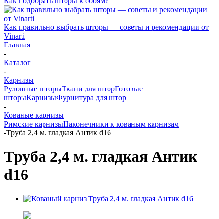
Как подобрать шторы к обоям?
Как правильно выбрать шторы — советы и рекомендации от
Vinarti
Главная
-
Каталог
-
Карнизы
Рулонные шторы
Ткани для штор
Готовые
шторы
Карнизы
Фурнитура для штор
-
Кованые карнизы
Римские карнизы
Наконечники к кованым карнизам
-
Труба 2,4 м. гладкая Антик d16
Труба 2,4 м. гладкая Антик
d16