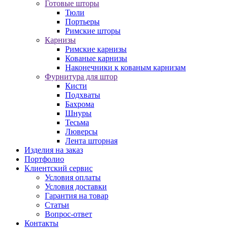
Готовые шторы
Тюли
Портьеры
Римские шторы
Карнизы
Римские карнизы
Кованые карнизы
Наконечники к кованым карнизам
Фурнитура для штор
Кисти
Подхваты
Бахрома
Шнуры
Тесьма
Люверсы
Лента шторная
Изделия на заказ
Портфолио
Клиентский сервис
Условия оплаты
Условия доставки
Гарантия на товар
Статьи
Вопрос-ответ
Контакты