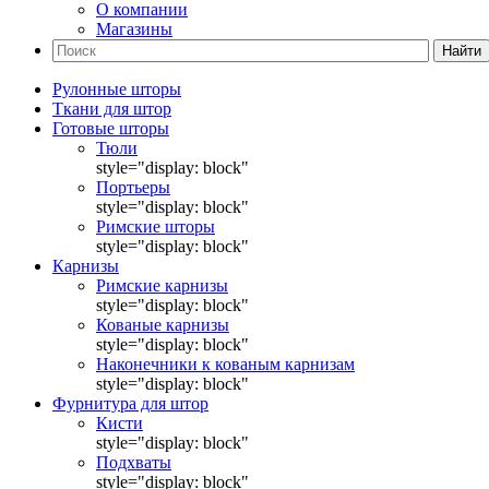
О компании
Магазины
Найти
Рулонные шторы
Ткани для штор
Готовые шторы
Тюли
style="display: block"
Портьеры
style="display: block"
Римские шторы
style="display: block"
Карнизы
Римские карнизы
style="display: block"
Кованые карнизы
style="display: block"
Наконечники к кованым карнизам
style="display: block"
Фурнитура для штор
Кисти
style="display: block"
Подхваты
style="display: block"