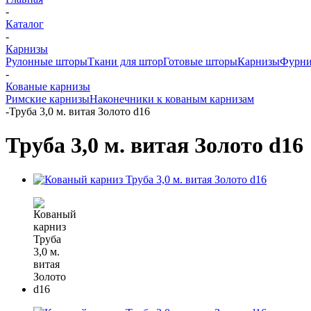
-
Каталог
-
Карнизы
Рулонные шторы
Ткани для штор
Готовые шторы
Карнизы
Фурни
-
Кованые карнизы
Римские карнизы
Наконечники к кованым карнизам
-
Труба 3,0 м. витая Золото d16
Труба 3,0 м. витая Золото d16