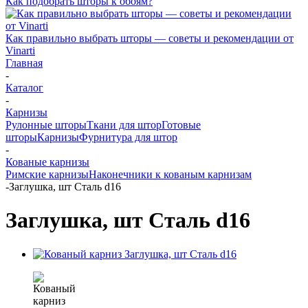
Как подобрать шторы к обоям?
Как правильно выбрать шторы — советы и рекомендации от
Vinarti
Главная
-
Каталог
-
Карнизы
Рулонные шторы
Ткани для штор
Готовые
шторы
Карнизы
Фурнитура для штор
-
Кованые карнизы
Римские карнизы
Наконечники к кованым карнизам
-
Заглушка, шт Сталь d16
Заглушка, шт Сталь d16