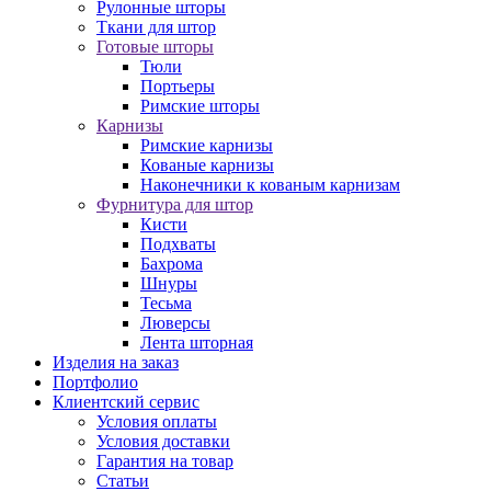
Рулонные шторы
Ткани для штор
Готовые шторы
Тюли
Портьеры
Римские шторы
Карнизы
Римские карнизы
Кованые карнизы
Наконечники к кованым карнизам
Фурнитура для штор
Кисти
Подхваты
Бахрома
Шнуры
Тесьма
Люверсы
Лента шторная
Изделия на заказ
Портфолио
Клиентский сервис
Условия оплаты
Условия доставки
Гарантия на товар
Статьи