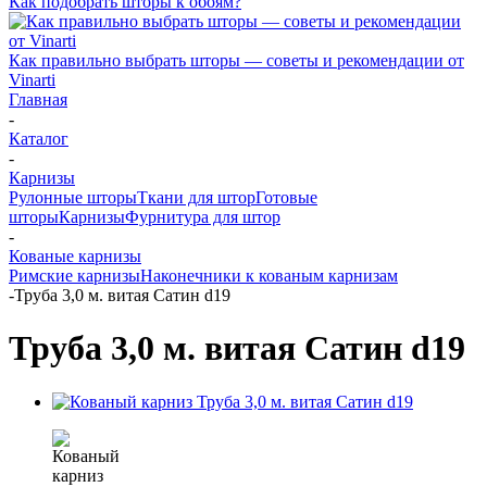
Как подобрать шторы к обоям?
Как правильно выбрать шторы — советы и рекомендации от
Vinarti
Главная
-
Каталог
-
Карнизы
Рулонные шторы
Ткани для штор
Готовые
шторы
Карнизы
Фурнитура для штор
-
Кованые карнизы
Римские карнизы
Наконечники к кованым карнизам
-
Труба 3,0 м. витая Сатин d19
Труба 3,0 м. витая Сатин d19