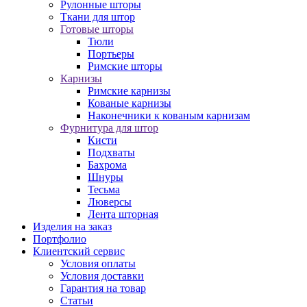
Рулонные шторы
Ткани для штор
Готовые шторы
Тюли
Портьеры
Римские шторы
Карнизы
Римские карнизы
Кованые карнизы
Наконечники к кованым карнизам
Фурнитура для штор
Кисти
Подхваты
Бахрома
Шнуры
Тесьма
Люверсы
Лента шторная
Изделия на заказ
Портфолио
Клиентский сервис
Условия оплаты
Условия доставки
Гарантия на товар
Статьи