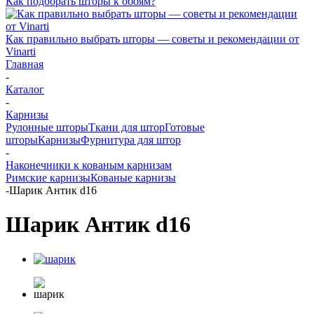
Как подобрать шторы к обоям?
Как правильно выбрать шторы — советы и рекомендации от
Vinarti
Главная
-
Каталог
-
Карнизы
Рулонные шторы
Ткани для штор
Готовые
шторы
Карнизы
Фурнитура для штор
-
Наконечники к кованым карнизам
Римские карнизы
Кованые карнизы
-
Шарик Антик d16
Шарик Антик d16