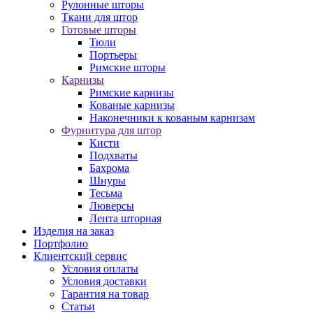
Рулонные шторы
Ткани для штор
Готовые шторы
Тюли
Портьеры
Римские шторы
Карнизы
Римские карнизы
Кованые карнизы
Наконечники к кованым карнизам
Фурнитура для штор
Кисти
Подхваты
Бахрома
Шнуры
Тесьма
Люверсы
Лента шторная
Изделия на заказ
Портфолио
Клиентский сервис
Условия оплаты
Условия доставки
Гарантия на товар
Статьи