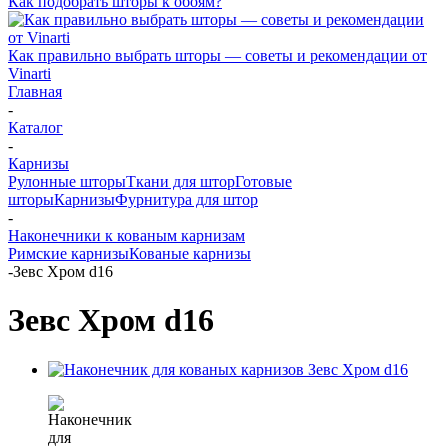
Как подобрать шторы к обоям?
Как правильно выбрать шторы — советы и рекомендации от
Vinarti
Главная
-
Каталог
-
Карнизы
Рулонные шторы
Ткани для штор
Готовые
шторы
Карнизы
Фурнитура для штор
-
Наконечники к кованым карнизам
Римские карнизы
Кованые карнизы
-
Зевс Хром d16
Зевс Хром d16