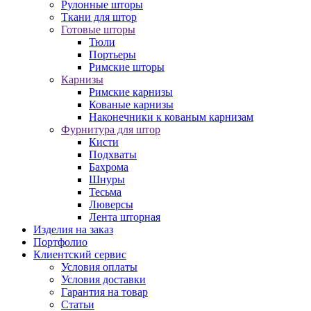
Рулонные шторы
Ткани для штор
Готовые шторы
Тюли
Портьеры
Римские шторы
Карнизы
Римские карнизы
Кованые карнизы
Наконечники к кованым карнизам
Фурнитура для штор
Кисти
Подхваты
Бахрома
Шнуры
Тесьма
Люверсы
Лента шторная
Изделия на заказ
Портфолио
Клиентский сервис
Условия оплаты
Условия доставки
Гарантия на товар
Статьи