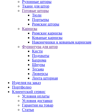
Рулонные шторы
Ткани для штор
Готовые шторы
Тюли
Портьеры
Римские шторы
Карнизы
Римские карнизы
Кованые карнизы
Наконечники к кованым карнизам
Фурнитура для штор
Кисти
Подхваты
Бахрома
Шнуры
Тесьма
Люверсы
Лента шторная
Изделия на заказ
Портфолио
Клиентский сервис
Условия оплаты
Условия доставки
Гарантия на товар
Статьи