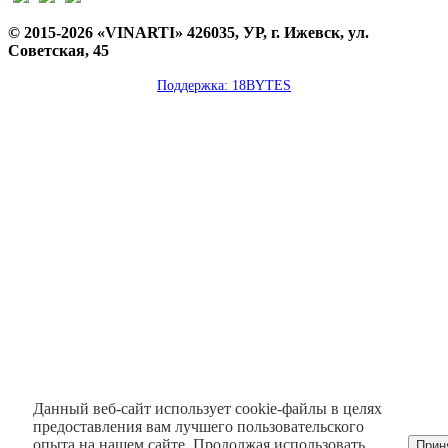
© 2015-2026 «VINARTI» 426035, УР, г. Ижевск, ул.
Советская, 45
Поддержка: 18BYTES
Данный веб-сайт использует cookie-файлы в целях
предоставления вам лучшего пользовательского
опыта на нашем сайте. Продолжая использовать
Прин