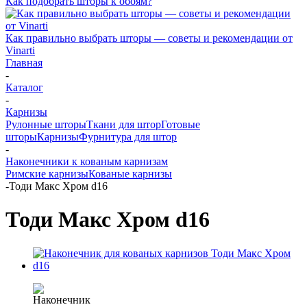
Как подобрать шторы к обоям?
Как правильно выбрать шторы — советы и рекомендации от
Vinarti
Главная
-
Каталог
-
Карнизы
Рулонные шторы
Ткани для штор
Готовые
шторы
Карнизы
Фурнитура для штор
-
Наконечники к кованым карнизам
Римские карнизы
Кованые карнизы
-
Тоди Макс Хром d16
Тоди Макс Хром d16