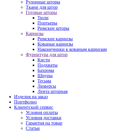
Рулонные шторы
Ткани для штор
Готовые шторы
Тюли
Портьеры
Римские шторы
Карнизы
Римские карнизы
Кованые карнизы
Наконечники к кованым карнизам
Фурнитура для штор
Кисти
Подхваты
Бахрома
Шнуры
Тесьма
Люверсы
Лента шторная
Изделия на заказ
Портфолио
Клиентский сервис
Условия оплаты
Условия доставки
Гарантия на товар
Статьи