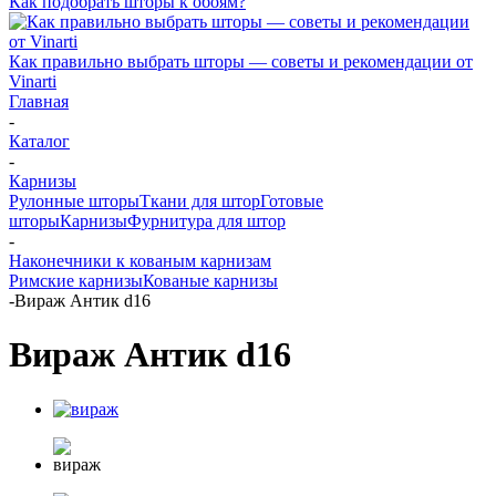
Как подобрать шторы к обоям?
Как правильно выбрать шторы — советы и рекомендации от
Vinarti
Главная
-
Каталог
-
Карнизы
Рулонные шторы
Ткани для штор
Готовые
шторы
Карнизы
Фурнитура для штор
-
Наконечники к кованым карнизам
Римские карнизы
Кованые карнизы
-
Вираж Антик d16
Вираж Антик d16