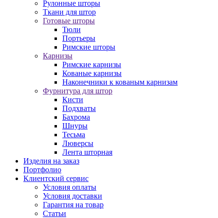
Рулонные шторы
Ткани для штор
Готовые шторы
Тюли
Портьеры
Римские шторы
Карнизы
Римские карнизы
Кованые карнизы
Наконечники к кованым карнизам
Фурнитура для штор
Кисти
Подхваты
Бахрома
Шнуры
Тесьма
Люверсы
Лента шторная
Изделия на заказ
Портфолио
Клиентский сервис
Условия оплаты
Условия доставки
Гарантия на товар
Статьи