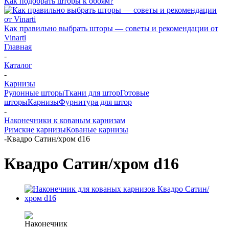
Как подобрать шторы к обоям?
Как правильно выбрать шторы — советы и рекомендации от
Vinarti
Главная
-
Каталог
-
Карнизы
Рулонные шторы
Ткани для штор
Готовые
шторы
Карнизы
Фурнитура для штор
-
Наконечники к кованым карнизам
Римские карнизы
Кованые карнизы
-
Квадро Сатин/хром d16
Квадро Сатин/хром d16