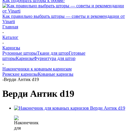
Как подобрать шторы к обоям?
Как правильно выбрать шторы — советы и рекомендации от
Vinarti
Главная
-
Каталог
-
Карнизы
Рулонные шторы
Ткани для штор
Готовые
шторы
Карнизы
Фурнитура для штор
-
Наконечники к кованым карнизам
Римские карнизы
Кованые карнизы
-
Верди Антик d19
Верди Антик d19