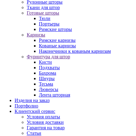
Рулонные шторы
Ткани для штор
Готовые шторы
Тюли
Портьеры
Римские шторы
Карнизы
Римские карнизы
Кованые карнизы
Наконечники к кованым карнизам
Фурнитура для штор
Кисти
Подхваты
Бахрома
Шнуры
Тесьма
Люверсы
Лента шторная
Изделия на заказ
Портфолио
Клиентский сервис
Условия оплаты
Условия доставки
Гарантия на товар
Статьи