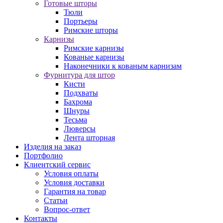
Готовые шторы
Тюли
Портьеры
Римские шторы
Карнизы
Римские карнизы
Кованые карнизы
Наконечники к кованым карнизам
Фурнитура для штор
Кисти
Подхваты
Бахрома
Шнуры
Тесьма
Люверсы
Лента шторная
Изделия на заказ
Портфолио
Клиентский сервис
Условия оплаты
Условия доставки
Гарантия на товар
Статьи
Вопрос-ответ
Контакты