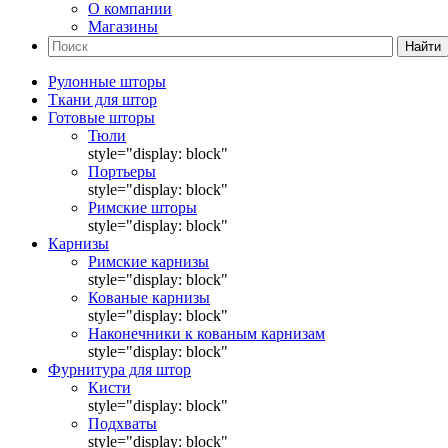
О компании
Магазины
Найти
Рулонные шторы
Ткани для штор
Готовые шторы
Тюли
style="display: block"
Портьеры
style="display: block"
Римские шторы
style="display: block"
Карнизы
Римские карнизы
style="display: block"
Кованые карнизы
style="display: block"
Наконечники к кованым карнизам
style="display: block"
Фурнитура для штор
Кисти
style="display: block"
Подхваты
style="display: block"