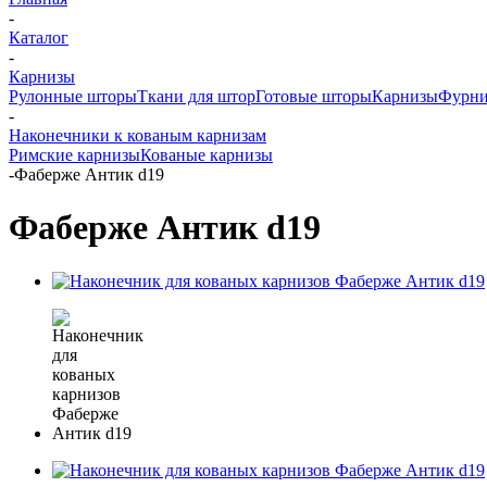
-
Каталог
-
Карнизы
Рулонные шторы
Ткани для штор
Готовые шторы
Карнизы
Фурни
-
Наконечники к кованым карнизам
Римские карнизы
Кованые карнизы
-
Фаберже Антик d19
Фаберже Антик d19