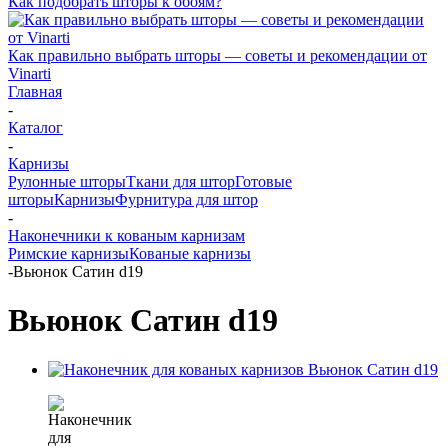
Как подобрать шторы к обоям?
Как правильно выбрать шторы — советы и рекомендации от
Vinarti
Главная
-
Каталог
-
Карнизы
Рулонные шторы
Ткани для штор
Готовые
шторы
Карнизы
Фурнитура для штор
-
Наконечники к кованым карнизам
Римские карнизы
Кованые карнизы
-
Вьюнок Сатин d19
Вьюнок Сатин d19