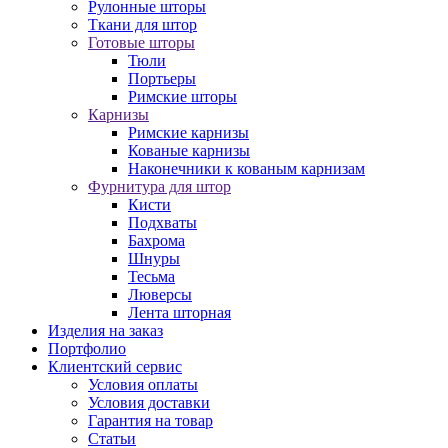
Рулонные шторы
Ткани для штор
Готовые шторы
Тюли
Портьеры
Римские шторы
Карнизы
Римские карнизы
Кованые карнизы
Наконечники к кованым карнизам
Фурнитура для штор
Кисти
Подхваты
Бахрома
Шнуры
Тесьма
Люверсы
Лента шторная
Изделия на заказ
Портфолио
Клиентский сервис
Условия оплаты
Условия доставки
Гарантия на товар
Статьи