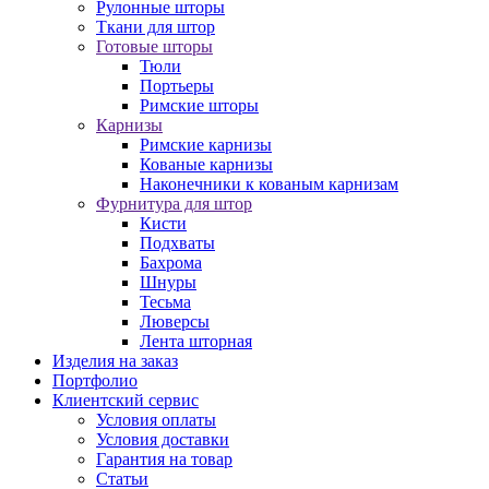
Рулонные шторы
Ткани для штор
Готовые шторы
Тюли
Портьеры
Римские шторы
Карнизы
Римские карнизы
Кованые карнизы
Наконечники к кованым карнизам
Фурнитура для штор
Кисти
Подхваты
Бахрома
Шнуры
Тесьма
Люверсы
Лента шторная
Изделия на заказ
Портфолио
Клиентский сервис
Условия оплаты
Условия доставки
Гарантия на товар
Статьи