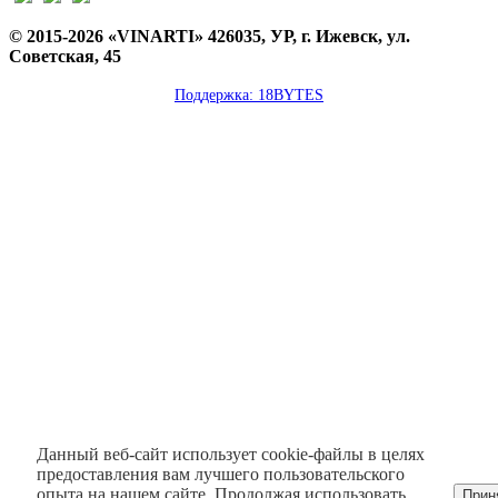
© 2015-2026 «VINARTI» 426035, УР, г. Ижевск, ул.
Советская, 45
Поддержка: 18BYTES
Данный веб-сайт использует cookie-файлы в целях
предоставления вам лучшего пользовательского
опыта на нашем сайте. Продолжая использовать
Прин