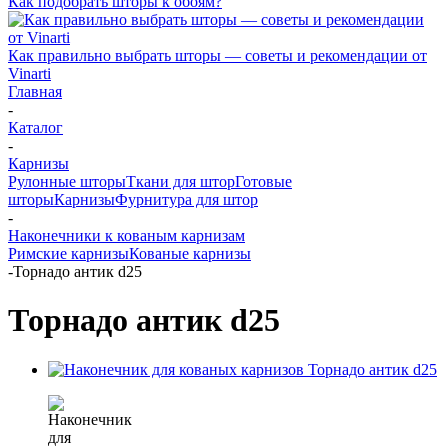
Как подобрать шторы к обоям?
Как правильно выбрать шторы — советы и рекомендации от
Vinarti
Главная
-
Каталог
-
Карнизы
Рулонные шторы
Ткани для штор
Готовые
шторы
Карнизы
Фурнитура для штор
-
Наконечники к кованым карнизам
Римские карнизы
Кованые карнизы
-
Торнадо антик d25
Торнадо антик d25