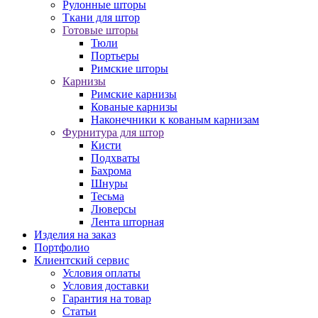
Рулонные шторы
Ткани для штор
Готовые шторы
Тюли
Портьеры
Римские шторы
Карнизы
Римские карнизы
Кованые карнизы
Наконечники к кованым карнизам
Фурнитура для штор
Кисти
Подхваты
Бахрома
Шнуры
Тесьма
Люверсы
Лента шторная
Изделия на заказ
Портфолио
Клиентский сервис
Условия оплаты
Условия доставки
Гарантия на товар
Статьи