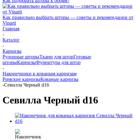
Как подобрать шторы к обоям?
Как правильно выбрать шторы — советы и рекомендации от
Vinarti
Главная
-
Каталог
-
Карнизы
Рулонные шторы
Ткани для штор
Готовые
шторы
Карнизы
Фурнитура для штор
-
Наконечники к кованым карнизам
Римские карнизы
Кованые карнизы
-
Севилла Черный d16
Севилла Черный d16