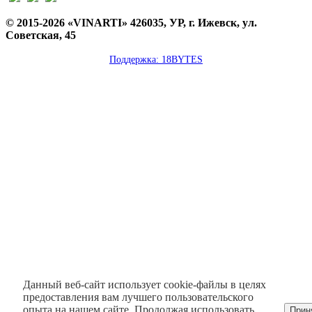
© 2015-2026 «VINARTI» 426035, УР, г. Ижевск, ул.
Советская, 45
Поддержка: 18BYTES
Данный веб-сайт использует cookie-файлы в целях
предоставления вам лучшего пользовательского
опыта на нашем сайте. Продолжая использовать
Прин