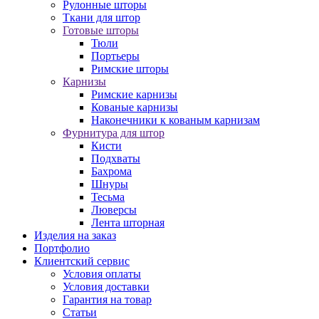
Рулонные шторы
Ткани для штор
Готовые шторы
Тюли
Портьеры
Римские шторы
Карнизы
Римские карнизы
Кованые карнизы
Наконечники к кованым карнизам
Фурнитура для штор
Кисти
Подхваты
Бахрома
Шнуры
Тесьма
Люверсы
Лента шторная
Изделия на заказ
Портфолио
Клиентский сервис
Условия оплаты
Условия доставки
Гарантия на товар
Статьи