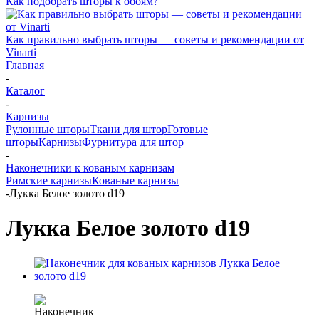
Как подобрать шторы к обоям?
Как правильно выбрать шторы — советы и рекомендации от
Vinarti
Главная
-
Каталог
-
Карнизы
Рулонные шторы
Ткани для штор
Готовые
шторы
Карнизы
Фурнитура для штор
-
Наконечники к кованым карнизам
Римские карнизы
Кованые карнизы
-
Лукка Белое золото d19
Лукка Белое золото d19