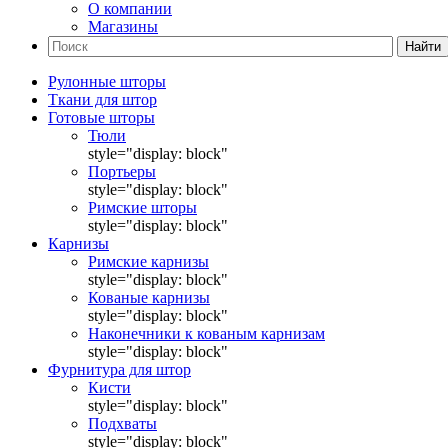
О компании
Магазины
Найти
Рулонные шторы
Ткани для штор
Готовые шторы
Тюли
style="display: block"
Портьеры
style="display: block"
Римские шторы
style="display: block"
Карнизы
Римские карнизы
style="display: block"
Кованые карнизы
style="display: block"
Наконечники к кованым карнизам
style="display: block"
Фурнитура для штор
Кисти
style="display: block"
Подхваты
style="display: block"