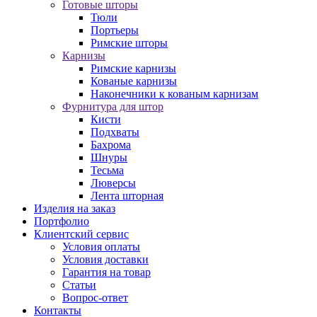
Готовые шторы
Тюли
Портьеры
Римские шторы
Карнизы
Римские карнизы
Кованые карнизы
Наконечники к кованым карнизам
Фурнитура для штор
Кисти
Подхваты
Бахрома
Шнуры
Тесьма
Люверсы
Лента шторная
Изделия на заказ
Портфолио
Клиентский сервис
Условия оплаты
Условия доставки
Гарантия на товар
Статьи
Вопрос-ответ
Контакты