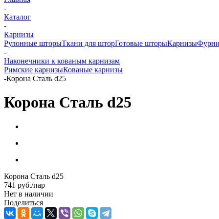
-
Каталог
-
Карнизы
Рулонные шторы
Ткани для штор
Готовые шторы
Карнизы
Фурни
-
Наконечники к кованым карнизам
Римские карнизы
Кованые карнизы
-
Корона Сталь d25
Корона Сталь d25
Корона Сталь d25
741
руб.
/пар
Нет в наличии
Поделиться