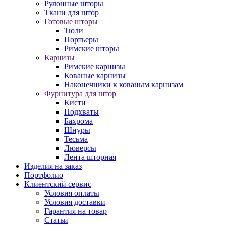
Рулонные шторы
Ткани для штор
Готовые шторы
Тюли
Портьеры
Римские шторы
Карнизы
Римские карнизы
Кованые карнизы
Наконечники к кованым карнизам
Фурнитура для штор
Кисти
Подхваты
Бахрома
Шнуры
Тесьма
Люверсы
Лента шторная
Изделия на заказ
Портфолио
Клиентский сервис
Условия оплаты
Условия доставки
Гарантия на товар
Статьи