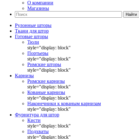
О компании
Магазины
Найти
Рулонные шторы
Ткани для штор
Готовые шторы
Тюли
style="display: block"
Портьеры
style="display: block"
Римские шторы
style="display: block"
Карнизы
Римские карнизы
style="display: block"
Кованые карнизы
style="display: block"
Наконечники к кованым карнизам
style="display: block"
Фурнитура для штор
Кисти
style="display: block"
Подхваты
style="display: block"