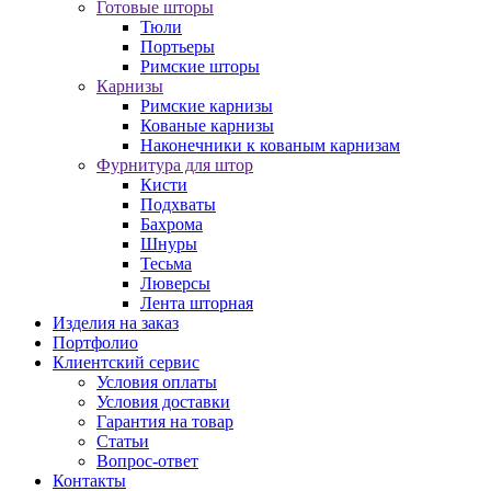
Готовые шторы
Тюли
Портьеры
Римские шторы
Карнизы
Римские карнизы
Кованые карнизы
Наконечники к кованым карнизам
Фурнитура для штор
Кисти
Подхваты
Бахрома
Шнуры
Тесьма
Люверсы
Лента шторная
Изделия на заказ
Портфолио
Клиентский сервис
Условия оплаты
Условия доставки
Гарантия на товар
Статьи
Вопрос-ответ
Контакты