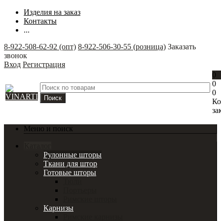
Изделия на заказ
Контакты
...
8-922-508-62-92 (опт)
8-922-506-30-55 (розница)
Заказать
звонок
Вход
Регистрация
0
0
0
Ко
за
Меню и поиск
Каталог
Рулонные шторы
Ткани для штор
Готовые шторы
Тюли
Портьеры
Римские шторы
Карнизы
Римские карнизы