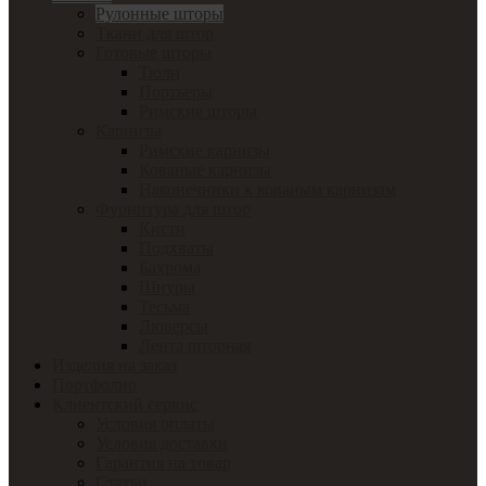
Рулонные шторы
Ткани для штор
Готовые шторы
Тюли
Портьеры
Римские шторы
Карнизы
Римские карнизы
Кованые карнизы
Наконечники к кованым карнизам
Фурнитура для штор
Кисти
Подхваты
Бахрома
Шнуры
Тесьма
Люверсы
Лента шторная
Изделия на заказ
Портфолио
Клиентский сервис
Условия оплаты
Условия доставки
Гарантия на товар
Статьи