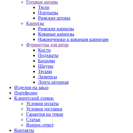
Готовые шторы
Тюли
Портьеры
Римские шторы
Карнизы
Римские карнизы
Кованые карнизы
Наконечники к кованым карнизам
Фурнитура для штор
Кисти
Подхваты
Бахрома
Шнуры
Тесьма
Люверсы
Лента шторная
Изделия на заказ
Портфолио
Клиентский сервис
Условия оплаты
Условия доставки
Гарантия на товар
Статьи
Вопрос-ответ
Контакты