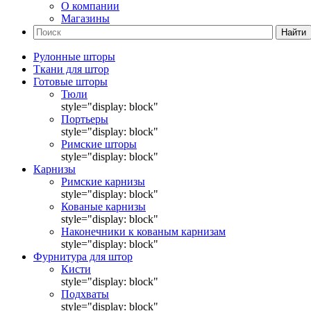
О компании
Магазины
Найти
Рулонные шторы
Ткани для штор
Готовые шторы
Тюли
style="display: block"
Портьеры
style="display: block"
Римские шторы
style="display: block"
Карнизы
Римские карнизы
style="display: block"
Кованые карнизы
style="display: block"
Наконечники к кованым карнизам
style="display: block"
Фурнитура для штор
Кисти
style="display: block"
Подхваты
style="display: block"