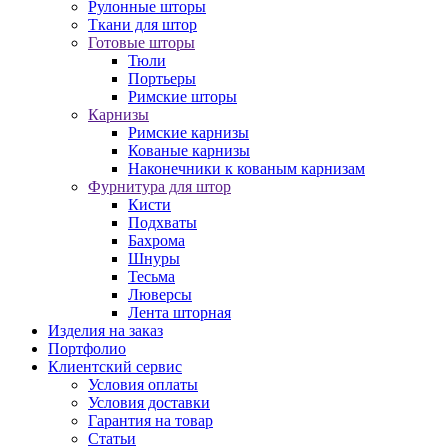
Рулонные шторы
Ткани для штор
Готовые шторы
Тюли
Портьеры
Римские шторы
Карнизы
Римские карнизы
Кованые карнизы
Наконечники к кованым карнизам
Фурнитура для штор
Кисти
Подхваты
Бахрома
Шнуры
Тесьма
Люверсы
Лента шторная
Изделия на заказ
Портфолио
Клиентский сервис
Условия оплаты
Условия доставки
Гарантия на товар
Статьи