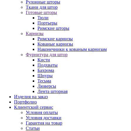
Рулонные шторы
Ткани для штор
Готовые шторы
Тюли
Портьеры
Римские шторы
Карнизы
Римские карнизы
Кованые карнизы
Наконечники к кованым карнизам
Фурнитура для штор
Кисти
Подхваты
Бахрома
Шнуры
Тесьма
Люверсы
Лента шторная
Изделия на заказ
Портфолио
Клиентский сервис
Условия оплаты
Условия доставки
Гарантия на товар
Статьи