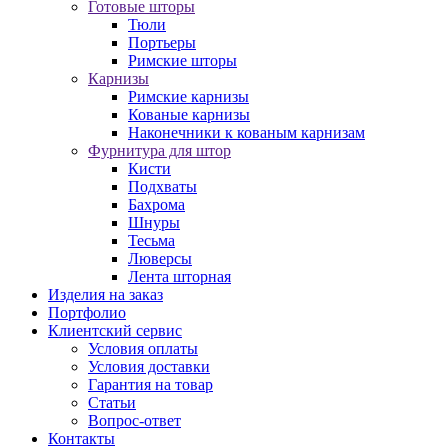
Готовые шторы
Тюли
Портьеры
Римские шторы
Карнизы
Римские карнизы
Кованые карнизы
Наконечники к кованым карнизам
Фурнитура для штор
Кисти
Подхваты
Бахрома
Шнуры
Тесьма
Люверсы
Лента шторная
Изделия на заказ
Портфолио
Клиентский сервис
Условия оплаты
Условия доставки
Гарантия на товар
Статьи
Вопрос-ответ
Контакты