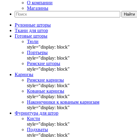
О компании
Магазины
Найти
Рулонные шторы
Ткани для штор
Готовые шторы
Тюли
style="display: block"
Портьеры
style="display: block"
Римские шторы
style="display: block"
Карнизы
Римские карнизы
style="display: block"
Кованые карнизы
style="display: block"
Наконечники к кованым карнизам
style="display: block"
Фурнитура для штор
Кисти
style="display: block"
Подхваты
style="display: block"