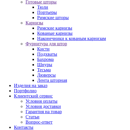
Готовые шторы
Тюли
Портьеры
Римские шторы
Карнизы
Римские карнизы
Кованые карнизы
Наконечники к кованым карнизам
Фурнитура для штор
Кисти
Подхваты
Бахрома
Шнуры
Тесьма
Люверсы
Лента шторная
Изделия на заказ
Портфолио
Клиентский сервис
Условия оплаты
Условия доставки
Гарантия на товар
Статьи
Вопрос-ответ
Контакты