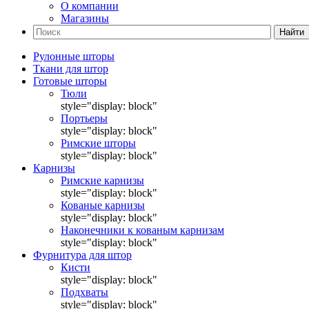
О компании
Магазины
Найти
Рулонные шторы
Ткани для штор
Готовые шторы
Тюли
style="display: block"
Портьеры
style="display: block"
Римские шторы
style="display: block"
Карнизы
Римские карнизы
style="display: block"
Кованые карнизы
style="display: block"
Наконечники к кованым карнизам
style="display: block"
Фурнитура для штор
Кисти
style="display: block"
Подхваты
style="display: block"