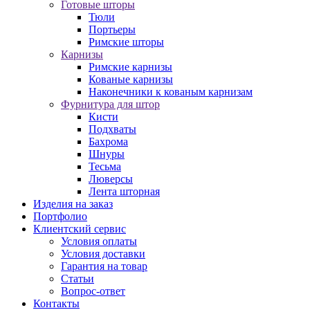
Готовые шторы
Тюли
Портьеры
Римские шторы
Карнизы
Римские карнизы
Кованые карнизы
Наконечники к кованым карнизам
Фурнитура для штор
Кисти
Подхваты
Бахрома
Шнуры
Тесьма
Люверсы
Лента шторная
Изделия на заказ
Портфолио
Клиентский сервис
Условия оплаты
Условия доставки
Гарантия на товар
Статьи
Вопрос-ответ
Контакты