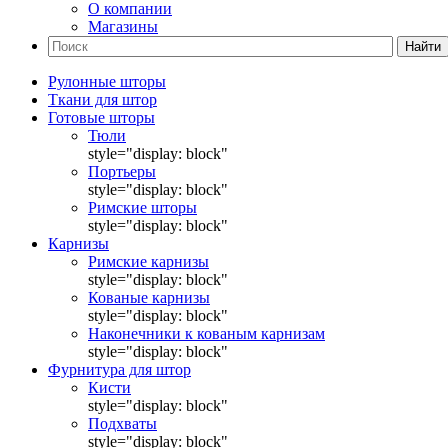
О компании
Магазины
Найти
Рулонные шторы
Ткани для штор
Готовые шторы
Тюли
style="display: block"
Портьеры
style="display: block"
Римские шторы
style="display: block"
Карнизы
Римские карнизы
style="display: block"
Кованые карнизы
style="display: block"
Наконечники к кованым карнизам
style="display: block"
Фурнитура для штор
Кисти
style="display: block"
Подхваты
style="display: block"