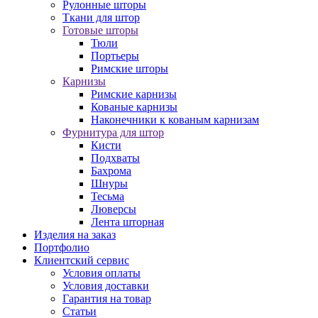
Рулонные шторы
Ткани для штор
Готовые шторы
Тюли
Портьеры
Римские шторы
Карнизы
Римские карнизы
Кованые карнизы
Наконечники к кованым карнизам
Фурнитура для штор
Кисти
Подхваты
Бахрома
Шнуры
Тесьма
Люверсы
Лента шторная
Изделия на заказ
Портфолио
Клиентский сервис
Условия оплаты
Условия доставки
Гарантия на товар
Статьи