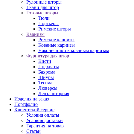
Рулонные шторы
Ткани для штор
Готовые шторы
Тюли
Портьеры
Римские шторы
Карнизы
Римские карнизы
Кованые карнизы
Наконечники к кованым карнизам
Фурнитура для штор
Кисти
Подхваты
Бахрома
Шнуры
Тесьма
Люверсы
Лента шторная
Изделия на заказ
Портфолио
Клиентский сервис
Условия оплаты
Условия доставки
Гарантия на товар
Статьи