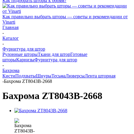
Как подобрать шторы к обоям?
Как правильно выбрать шторы — советы и рекомендации от
Vinarti
Главная
-
Каталог
-
Фурнитура для штор
Рулонные шторы
Ткани для штор
Готовые
шторы
Карнизы
Фурнитура для штор
-
Бахрома
Кисти
Подхваты
Шнуры
Тесьма
Люверсы
Лента шторная
-
Бахрома ZT8043B-2668
Бахрома ZT8043B-2668