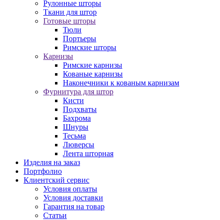
Рулонные шторы
Ткани для штор
Готовые шторы
Тюли
Портьеры
Римские шторы
Карнизы
Римские карнизы
Кованые карнизы
Наконечники к кованым карнизам
Фурнитура для штор
Кисти
Подхваты
Бахрома
Шнуры
Тесьма
Люверсы
Лента шторная
Изделия на заказ
Портфолио
Клиентский сервис
Условия оплаты
Условия доставки
Гарантия на товар
Статьи