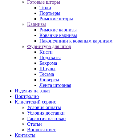
Готовые шторы
Тюли
Портьеры
Римские шторы
Карнизы
Римские карнизы
Кованые карнизы
Наконечники к кованым карнизам
Фурнитура для штор
Кисти
Подхваты
Бахрома
Шнуры
Тесьма
Люверсы
Лента шторная
Изделия на заказ
Портфолио
Клиентский сервис
Условия оплаты
Условия доставки
Гарантия на товар
Статьи
Вопрос-ответ
Контакты