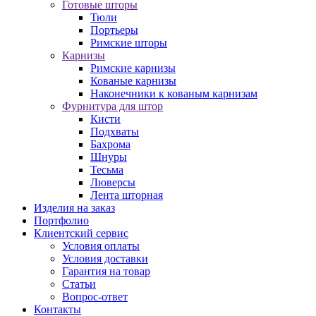
Готовые шторы
Тюли
Портьеры
Римские шторы
Карнизы
Римские карнизы
Кованые карнизы
Наконечники к кованым карнизам
Фурнитура для штор
Кисти
Подхваты
Бахрома
Шнуры
Тесьма
Люверсы
Лента шторная
Изделия на заказ
Портфолио
Клиентский сервис
Условия оплаты
Условия доставки
Гарантия на товар
Статьи
Вопрос-ответ
Контакты