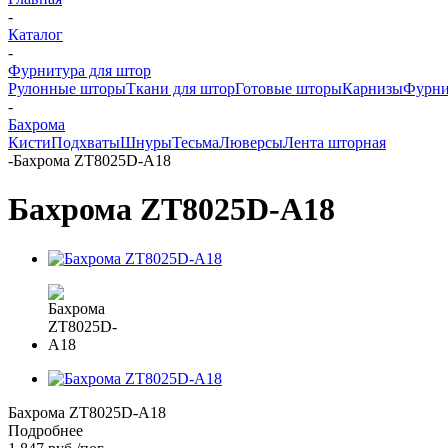
-
Каталог
-
Фурнитура для штор
Рулонные шторы
Ткани для штор
Готовые шторы
Карнизы
Фурни
-
Бахрома
Кисти
Подхваты
Шнуры
Тесьма
Люверсы
Лента шторная
-
Бахрома ZT8025D-A18
Бахрома ZT8025D-A18
Бахрома ZT8025D-A18
Подробнее