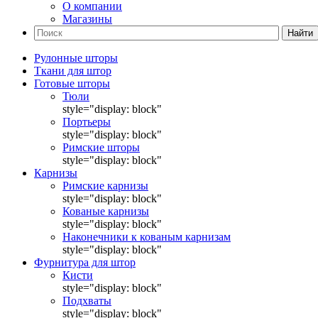
О компании
Магазины
Найти
Рулонные шторы
Ткани для штор
Готовые шторы
Тюли
style="display: block"
Портьеры
style="display: block"
Римские шторы
style="display: block"
Карнизы
Римские карнизы
style="display: block"
Кованые карнизы
style="display: block"
Наконечники к кованым карнизам
style="display: block"
Фурнитура для штор
Кисти
style="display: block"
Подхваты
style="display: block"