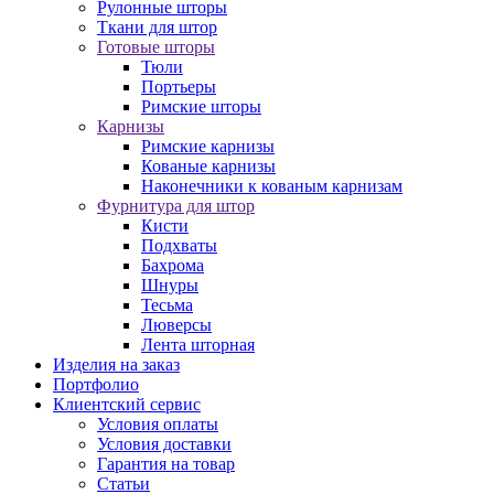
Рулонные шторы
Ткани для штор
Готовые шторы
Тюли
Портьеры
Римские шторы
Карнизы
Римские карнизы
Кованые карнизы
Наконечники к кованым карнизам
Фурнитура для штор
Кисти
Подхваты
Бахрома
Шнуры
Тесьма
Люверсы
Лента шторная
Изделия на заказ
Портфолио
Клиентский сервис
Условия оплаты
Условия доставки
Гарантия на товар
Статьи