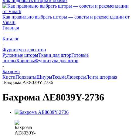
Как подобрать шторы к обоям?
Как правильно выбрать шторы — советы и рекомендации от
Vinarti
Главная
-
Каталог
-
Фурнитура для штор
Рулонные шторы
Ткани для штор
Готовые
шторы
Карнизы
Фурнитура для штор
-
Бахрома
Кисти
Подхваты
Шнуры
Тесьма
Люверсы
Лента шторная
-
Бахрома AE8039Y-2736
Бахрома AE8039Y-2736