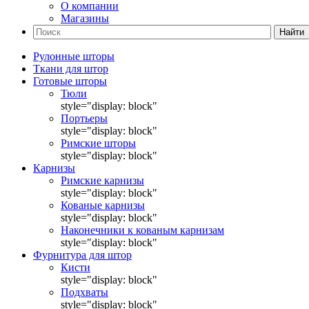
О компании
Магазины
Найти
Рулонные шторы
Ткани для штор
Готовые шторы
Тюли
style="display: block"
Портьеры
style="display: block"
Римские шторы
style="display: block"
Карнизы
Римские карнизы
style="display: block"
Кованые карнизы
style="display: block"
Наконечники к кованым карнизам
style="display: block"
Фурнитура для штор
Кисти
style="display: block"
Подхваты
style="display: block"