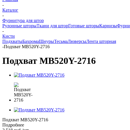
-
Каталог
-
Фурнитура для штор
Рулонные шторы
Ткани для штор
Готовые шторы
Карнизы
Фурни
-
Кисти
Подхваты
Бахрома
Шнуры
Тесьма
Люверсы
Лента шторная
-
Подхват MB520Y-2716
Подхват MB520Y-2716
Подхват MB520Y-2716
Подробнее