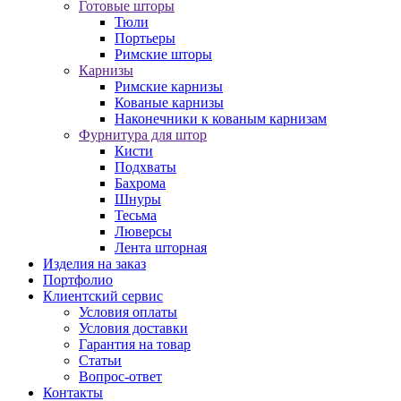
Готовые шторы
Тюли
Портьеры
Римские шторы
Карнизы
Римские карнизы
Кованые карнизы
Наконечники к кованым карнизам
Фурнитура для штор
Кисти
Подхваты
Бахрома
Шнуры
Тесьма
Люверсы
Лента шторная
Изделия на заказ
Портфолио
Клиентский сервис
Условия оплаты
Условия доставки
Гарантия на товар
Статьи
Вопрос-ответ
Контакты