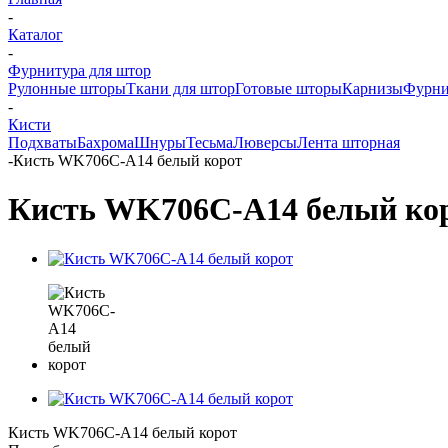
-
Каталог
-
Фурнитура для штор
Рулонные шторы
Ткани для штор
Готовые шторы
Карнизы
Фурни
-
Кисти
Подхваты
Бахрома
Шнуры
Тесьма
Люверсы
Лента шторная
-
Кисть WK706C-A14 белый корот
Кисть WK706C-A14 белый ко
Кисть WK706C-A14 белый корот