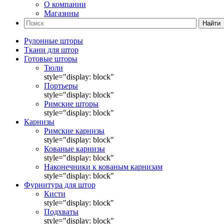
О компании
Магазины
Найти
Рулонные шторы
Ткани для штор
Готовые шторы
Тюли
style="display: block"
Портьеры
style="display: block"
Римские шторы
style="display: block"
Карнизы
Римские карнизы
style="display: block"
Кованые карнизы
style="display: block"
Наконечники к кованым карнизам
style="display: block"
Фурнитура для штор
Кисти
style="display: block"
Подхваты
style="display: block"