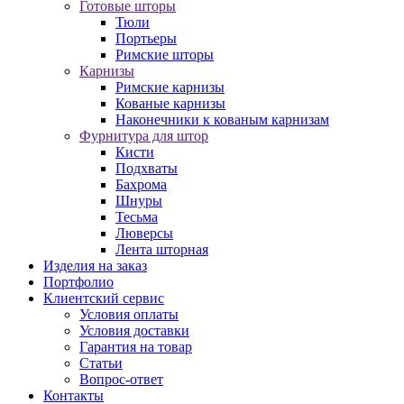
Готовые шторы
Тюли
Портьеры
Римские шторы
Карнизы
Римские карнизы
Кованые карнизы
Наконечники к кованым карнизам
Фурнитура для штор
Кисти
Подхваты
Бахрома
Шнуры
Тесьма
Люверсы
Лента шторная
Изделия на заказ
Портфолио
Клиентский сервис
Условия оплаты
Условия доставки
Гарантия на товар
Статьи
Вопрос-ответ
Контакты