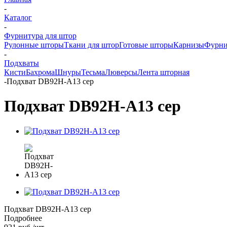
-
Каталог
-
Фурнитура для штор
Рулонные шторы
Ткани для штор
Готовые шторы
Карнизы
Фурни
-
Подхваты
Кисти
Бахрома
Шнуры
Тесьма
Люверсы
Лента шторная
-
Подхват DB92H-A13 сер
Подхват DB92H-A13 сер
Подхват DB92H-A13 сер
Подробнее