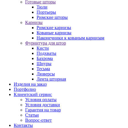
Готовые шторы
Тюли
Портьеры
Римские шторы
Карнизы
Римские карнизы
Кованые карнизы
Наконечники к кованым карнизам
Фурнитура для штор
Кисти
Подхваты
Бахрома
Шнуры
Тесьма
Люверсы
Лента шторная
Изделия на заказ
Портфолио
Клиентский сервис
Условия оплаты
Условия доставки
Гарантия на товар
Статьи
Вопрос-ответ
Контакты