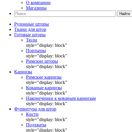
О компании
Магазины
Найти
Рулонные шторы
Ткани для штор
Готовые шторы
Тюли
style="display: block"
Портьеры
style="display: block"
Римские шторы
style="display: block"
Карнизы
Римские карнизы
style="display: block"
Кованые карнизы
style="display: block"
Наконечники к кованым карнизам
style="display: block"
Фурнитура для штор
Кисти
style="display: block"
Подхваты
style="display: block"