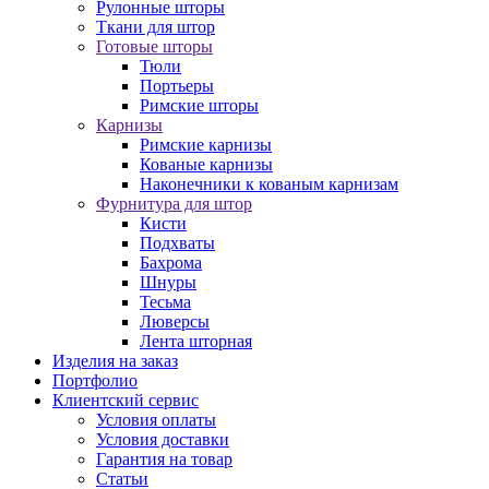
Рулонные шторы
Ткани для штор
Готовые шторы
Тюли
Портьеры
Римские шторы
Карнизы
Римские карнизы
Кованые карнизы
Наконечники к кованым карнизам
Фурнитура для штор
Кисти
Подхваты
Бахрома
Шнуры
Тесьма
Люверсы
Лента шторная
Изделия на заказ
Портфолио
Клиентский сервис
Условия оплаты
Условия доставки
Гарантия на товар
Статьи