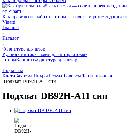
Как подобрать шторы к обоям?
Как правильно выбрать шторы — советы и рекомендации от
Vinarti
Главная
-
Каталог
-
Фурнитура для штор
Рулонные шторы
Ткани для штор
Готовые
шторы
Карнизы
Фурнитура для штор
-
Подхваты
Кисти
Бахрома
Шнуры
Тесьма
Люверсы
Лента шторная
-
Подхват DB92H-A11 син
Подхват DB92H-A11 син