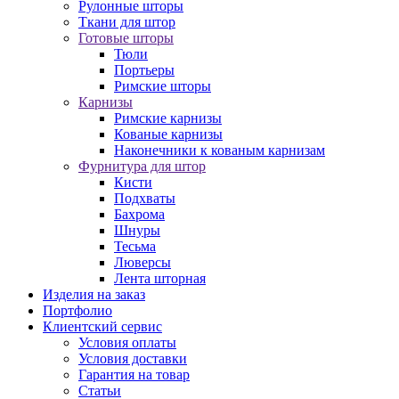
Рулонные шторы
Ткани для штор
Готовые шторы
Тюли
Портьеры
Римские шторы
Карнизы
Римские карнизы
Кованые карнизы
Наконечники к кованым карнизам
Фурнитура для штор
Кисти
Подхваты
Бахрома
Шнуры
Тесьма
Люверсы
Лента шторная
Изделия на заказ
Портфолио
Клиентский сервис
Условия оплаты
Условия доставки
Гарантия на товар
Статьи