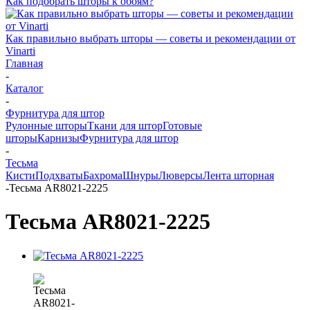
Как подобрать шторы к обоям?
Как правильно выбрать шторы — советы и рекомендации от
Vinarti
Главная
-
Каталог
-
Фурнитура для штор
Рулонные шторы
Ткани для штор
Готовые
шторы
Карнизы
Фурнитура для штор
-
Тесьма
Кисти
Подхваты
Бахрома
Шнуры
Люверсы
Лента шторная
-
Тесьма AR8021-2225
Тесьма AR8021-2225