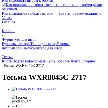
Как подобрать шторы к обоям?
Как правильно выбрать шторы — советы и рекомендации от
Vinarti
Главная
-
Каталог
-
Фурнитура для штор
Рулонные шторы
Ткани для штор
Готовые
шторы
Карнизы
Фурнитура для штор
-
Тесьма
Кисти
Подхваты
Бахрома
Шнуры
Люверсы
Лента шторная
-
Тесьма WXR8045C-2717
Тесьма WXR8045C-2717