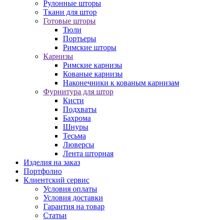
Рулонные шторы
Ткани для штор
Готовые шторы
Тюли
Портьеры
Римские шторы
Карнизы
Римские карнизы
Кованые карнизы
Наконечники к кованым карнизам
Фурнитура для штор
Кисти
Подхваты
Бахрома
Шнуры
Тесьма
Люверсы
Лента шторная
Изделия на заказ
Портфолио
Клиентский сервис
Условия оплаты
Условия доставки
Гарантия на товар
Статьи