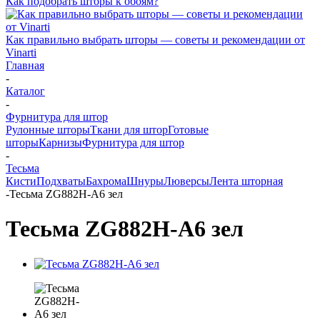
Как подобрать шторы к обоям?
Как правильно выбрать шторы — советы и рекомендации от
Vinarti
Главная
-
Каталог
-
Фурнитура для штор
Рулонные шторы
Ткани для штор
Готовые
шторы
Карнизы
Фурнитура для штор
-
Тесьма
Кисти
Подхваты
Бахрома
Шнуры
Люверсы
Лента шторная
-
Тесьма ZG882H-A6 зел
Тесьма ZG882H-A6 зел