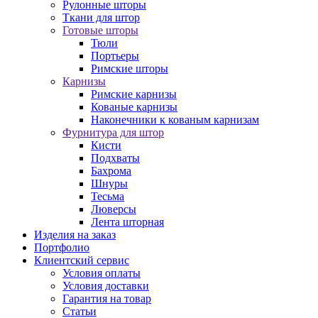
Рулонные шторы
Ткани для штор
Готовые шторы
Тюли
Портьеры
Римские шторы
Карнизы
Римские карнизы
Кованые карнизы
Наконечники к кованым карнизам
Фурнитура для штор
Кисти
Подхваты
Бахрома
Шнуры
Тесьма
Люверсы
Лента шторная
Изделия на заказ
Портфолио
Клиентский сервис
Условия оплаты
Условия доставки
Гарантия на товар
Статьи