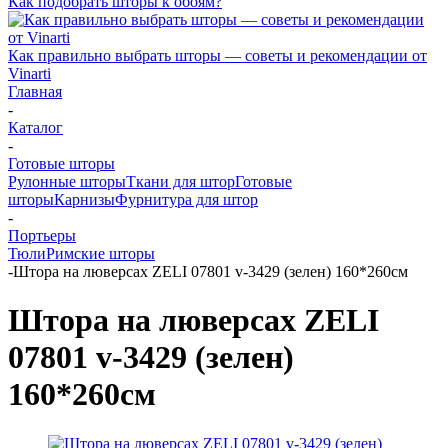
Как подобрать шторы к обоям?
Как правильно выбрать шторы — советы и рекомендации от
Vinarti
Главная
-
Каталог
-
Готовые шторы
Рулонные шторы
Ткани для штор
Готовые
шторы
Карнизы
Фурнитура для штор
-
Портьеры
Тюли
Римские шторы
-
Штора на люверсах ZELI 07801 v-3429 (зелен) 160*260см
Штора на люверсах ZELI
07801 v-3429 (зелен)
160*260см