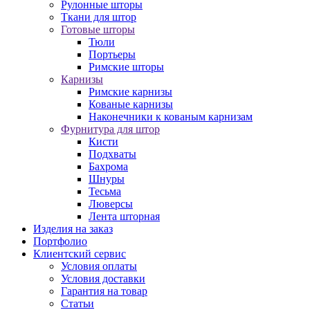
Рулонные шторы
Ткани для штор
Готовые шторы
Тюли
Портьеры
Римские шторы
Карнизы
Римские карнизы
Кованые карнизы
Наконечники к кованым карнизам
Фурнитура для штор
Кисти
Подхваты
Бахрома
Шнуры
Тесьма
Люверсы
Лента шторная
Изделия на заказ
Портфолио
Клиентский сервис
Условия оплаты
Условия доставки
Гарантия на товар
Статьи