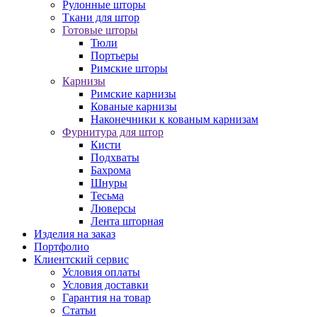
Рулонные шторы
Ткани для штор
Готовые шторы
Тюли
Портьеры
Римские шторы
Карнизы
Римские карнизы
Кованые карнизы
Наконечники к кованым карнизам
Фурнитура для штор
Кисти
Подхваты
Бахрома
Шнуры
Тесьма
Люверсы
Лента шторная
Изделия на заказ
Портфолио
Клиентский сервис
Условия оплаты
Условия доставки
Гарантия на товар
Статьи