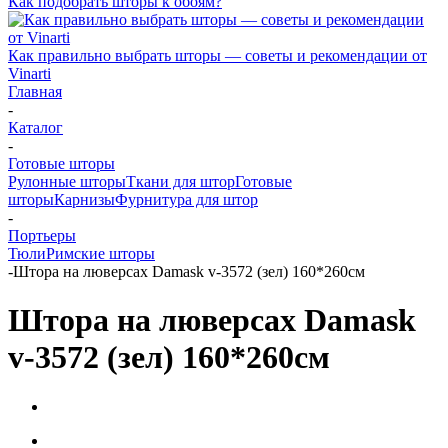
Как подобрать шторы к обоям?
Как правильно выбрать шторы — советы и рекомендации от
Vinarti
Главная
-
Каталог
-
Готовые шторы
Рулонные шторы
Ткани для штор
Готовые
шторы
Карнизы
Фурнитура для штор
-
Портьеры
Тюли
Римские шторы
-
Штора на люверсах Damask v-3572 (зел) 160*260см
Штора на люверсах Damask
v-3572 (зел) 160*260см