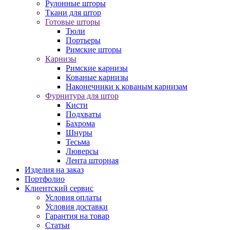
Рулонные шторы
Ткани для штор
Готовые шторы
Тюли
Портьеры
Римские шторы
Карнизы
Римские карнизы
Кованые карнизы
Наконечники к кованым карнизам
Фурнитура для штор
Кисти
Подхваты
Бахрома
Шнуры
Тесьма
Люверсы
Лента шторная
Изделия на заказ
Портфолио
Клиентский сервис
Условия оплаты
Условия доставки
Гарантия на товар
Статьи