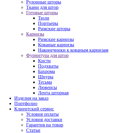
Рулонные шторы
Ткани для штор
Готовые шторы
Тюли
Портьеры
Римские шторы
Карнизы
Римские карнизы
Кованые карнизы
Наконечники к кованым карнизам
Фурнитура для штор
Кисти
Подхваты
Бахрома
Шнуры
Тесьма
Люверсы
Лента шторная
Изделия на заказ
Портфолио
Клиентский сервис
Условия оплаты
Условия доставки
Гарантия на товар
Статьи