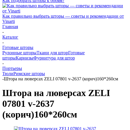
Как подобрать шторы к обоям?
Как правильно выбрать шторы — советы и рекомендации от
Vinarti
Главная
-
Каталог
-
Готовые шторы
Рулонные шторы
Ткани для штор
Готовые
шторы
Карнизы
Фурнитура для штор
-
Портьеры
Тюли
Римские шторы
-
Штора на люверсах ZELI 07801 v-2637 (корич)160*260см
Штора на люверсах ZELI
07801 v-2637
(корич)160*260см