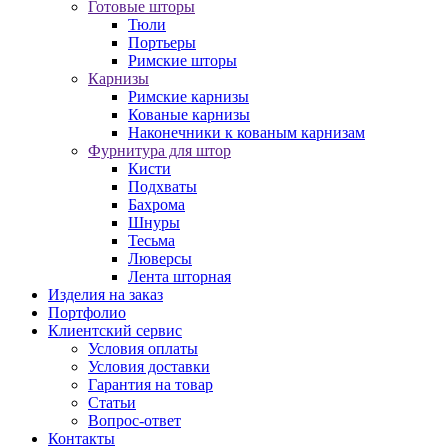
Готовые шторы
Тюли
Портьеры
Римские шторы
Карнизы
Римские карнизы
Кованые карнизы
Наконечники к кованым карнизам
Фурнитура для штор
Кисти
Подхваты
Бахрома
Шнуры
Тесьма
Люверсы
Лента шторная
Изделия на заказ
Портфолио
Клиентский сервис
Условия оплаты
Условия доставки
Гарантия на товар
Статьи
Вопрос-ответ
Контакты