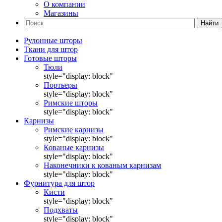
О компании
Магазины
Найти
Рулонные шторы
Ткани для штор
Готовые шторы
Тюли
style="display: block"
Портьеры
style="display: block"
Римские шторы
style="display: block"
Карнизы
Римские карнизы
style="display: block"
Кованые карнизы
style="display: block"
Наконечники к кованым карнизам
style="display: block"
Фурнитура для штор
Кисти
style="display: block"
Подхваты
style="display: block"